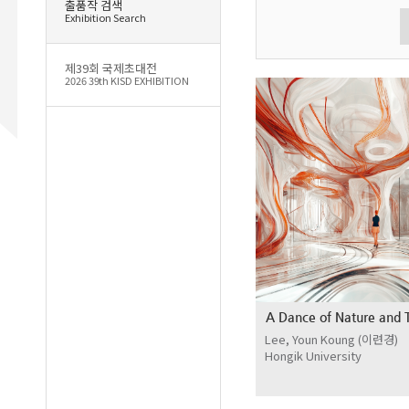
출품작 검색
Exhibition Search
제39회 국제초대전
2026 39th KISD EXHIBITION
A Dance of Nature and 
Lee, Youn Koung (이련경)
Hongik University