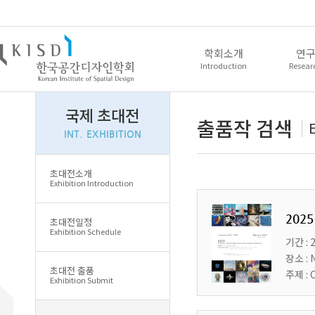
학회소개
연
Introduction
Resear
국제 초대전
회장인사말
논
출품작 검색
역대회장단
논문 
INT. EXHIBITION
학회소개
논
CI
심사 및
초대전소개
학회연혁
논문
Exhibition Introduction
학회정관
논문양식
조직구성
이의
2025
초대전일정
임원현황
Exhibition Schedule
기간 : 
입회안내
장소 : N
사무국
초대전 출품
주제 : 
Exhibition Submit